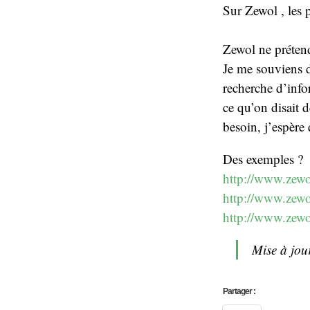
Sur Zewol , les 
Zewol ne prétend
Je me souviens d
recherche d’inf
ce qu’on disait 
besoin, j’espère q
Des exemples ?
http://www.zewol
http://www.zewo
http://www.zewo
Mise à jour
Partager :