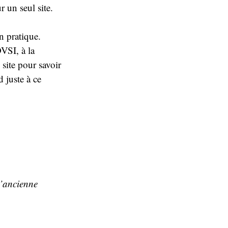
 un seul site.
n pratique.
VSI, à la
n site pour savoir
 juste à ce
 l’ancienne