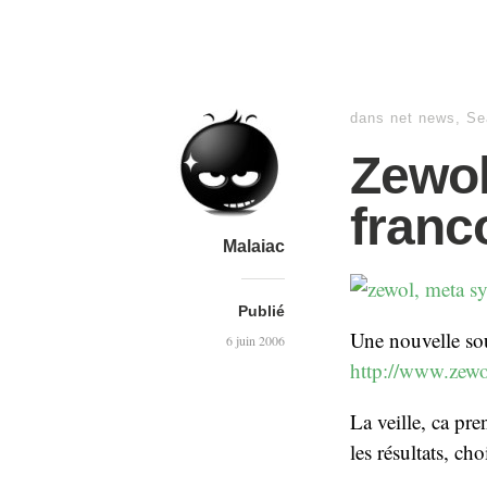
dans
net news
,
Se
Zewol
fran
Malaiac
Publié
Une nouvelle sou
6 juin 2006
http://www.zewo
La veille, ca pr
les résultats, ch