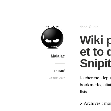
dans
Outils
Wiki 
et to 
Malaiac
Snipi
Publié
Je cherche, depu
22 mars 2007
bookmarks, citati
lists.
> Archives : mon