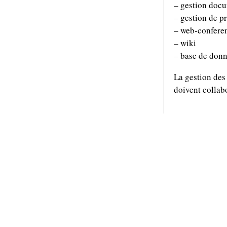
– gestion doc
– gestion de pr
– web-confere
– wiki
– base de don
La gestion des 
doivent collabo