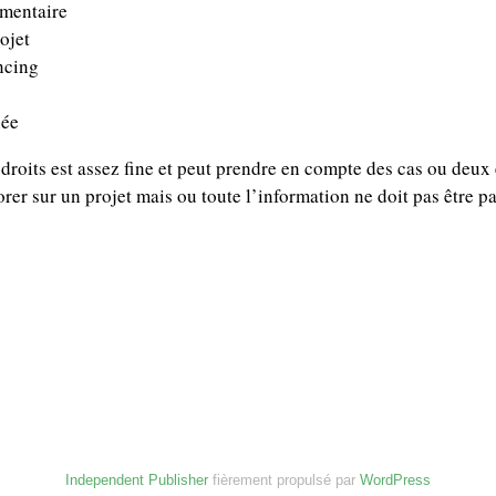
umentaire
ojet
ncing
née
droits est assez fine et peut prendre en compte des cas ou deux 
rer sur un projet mais ou toute l’information ne doit pas être p
Independent Publisher
fièrement propulsé par
WordPress