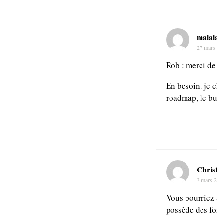
malai
27 mars
Rob : merci de
En besoin, je 
roadmap, le bu
Chris
3 mars 
Vous pourriez 
possède des fo