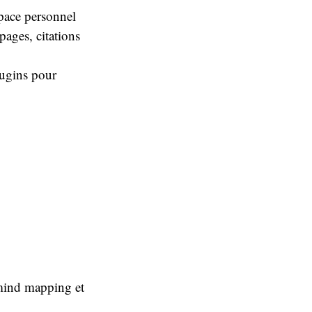
space personnel
pages, citations
lugins pour
 mind mapping et