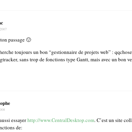
ac
 2007
 ton passage 🙂
cherche toujours un bon “gestionnaire de projets web” : qqchose
gtracker, sans trop de fonctions type Gantt, mais avec un bon ve
tophe
2008
aussi essayer
http://www.CentralDesktop.com
. C’est un site col
nctions de: