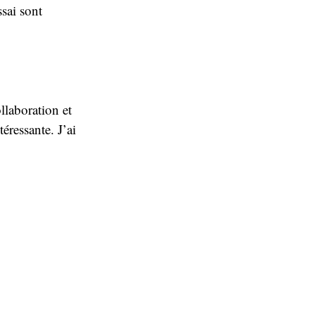
ssai sont
llaboration et
éressante. J’ai