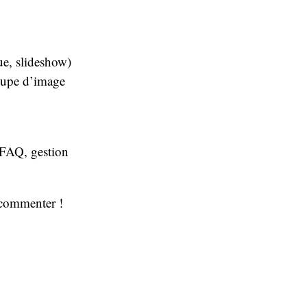
e, slideshow)
oupe d’image
FAQ, gestion
à commenter !