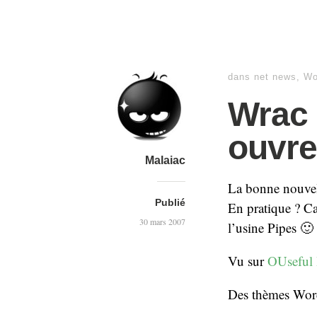
dans
net news
,
Wo
Wrac 
ouvre
Malaiac
La bonne nouvell
Publié
En pratique ? Ca
30 mars 2007
l’usine Pipes 🙂
Vu sur
OUseful 
Des thèmes Word