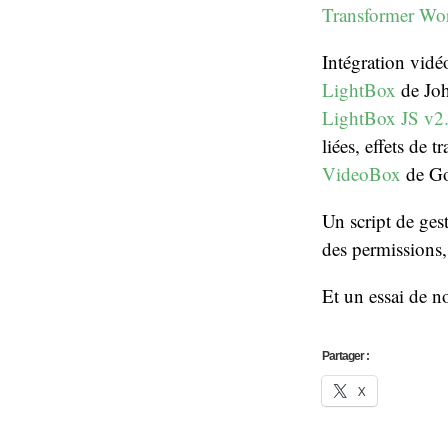
Transformer Wor
Intégration vidé
LightBox
de Joh
LightBox JS v2
liées, effets de t
VideoBox
de Gob
Un script de ges
des permissions, 
Et un essai de n
Partager :
X