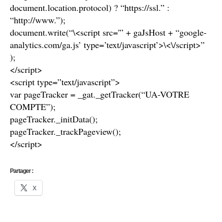
document.location.protocol) ? “https://ssl.” :
“http://www.”);
document.write(“\<script src='” + gaJsHost + “google-
analytics.com/ga.js’ type=’text/javascript’>\<\/script>”
);
</script>
<script type=”text/javascript”>
var pageTracker = _gat._getTracker(“UA-VOTRE
COMPTE”);
pageTracker._initData();
pageTracker._trackPageview();
</script>
Partager :
X