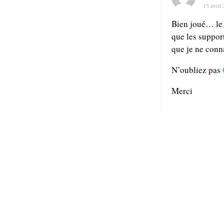
15 avril
Bien joué… le t
que les support
que je ne conn
N’oubliez pas
Merci