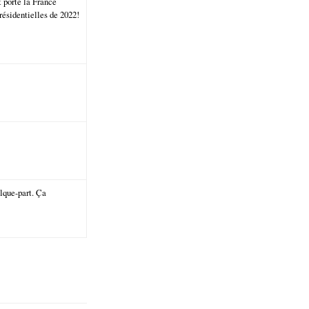
 porté la France
ésidentielles de 2022!
elque-part. Ça