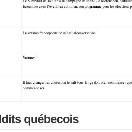
Le Subreddit de soutien à la campagne de Jean-Luc Mélenchon, candidat
Insoumise avec l'Avenir en commun, son programme pour les élections pr
La version francophone de /r/casualconversation.
Voitures !
Il faut changer les choses, on le sait tous. Et ça doit bien commencer qu
commence ici.
dits québecois