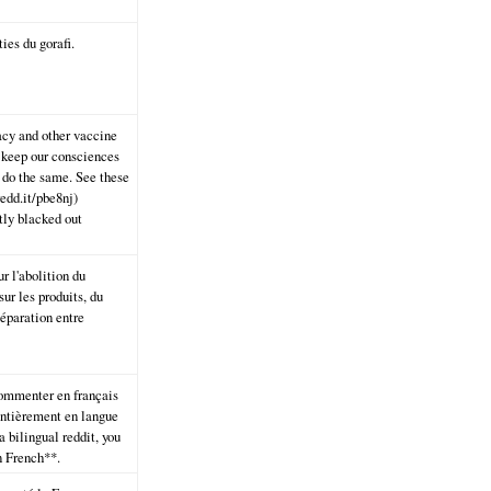
ies du gorafi.
acy and other vaccine
 keep our consciences
o do the same. See these
edd.it/pbe8nj)
tly blacked out
r l'abolition du
sur les produits, du
éparation entre
commenter en français
 entièrement en langue
a bilingual reddit, you
n French**.