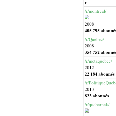
r
/r/montreal/
2008
405 795 abonné
/r/Quebec/
2008
354 752 abonné
/r/metaquebec/
2012
22 184 abonnés
/r/PolitiqueQueb
2013
823 abonnés
/r/quebarnak/