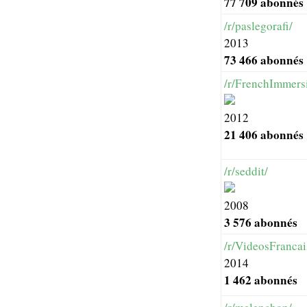
77 709 abonnés
/r/paslegorafi/
2013
73 466 abonnés
/r/FrenchImmers
2012
21 406 abonnés
/r/seddit/
2008
3 576 abonnés
/r/VideosFrancai
2014
1 462 abonnés