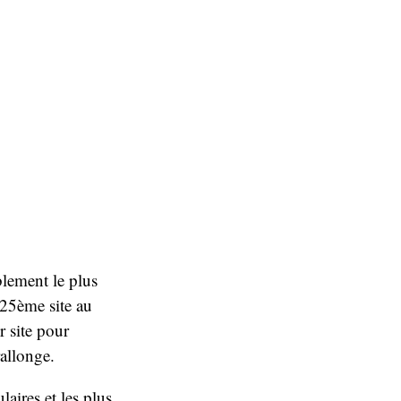
lement le plus
 25ème site au
r site pour
allonge.
laires et les plus