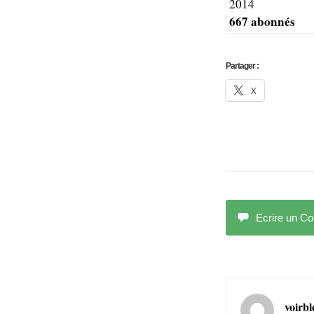
2014
667 abonnés
Partager :
X
Ecrire un C
voirbl