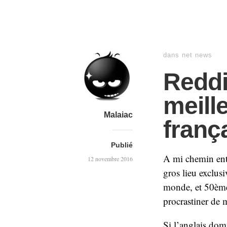
dans
net news
Reddi
meill
Malaiac
franç
Publié
A mi chemin entr
12 novembre 2016
gros lieu exclus
monde, et 50ème 
procrastiner de 
Si l’anglais domi