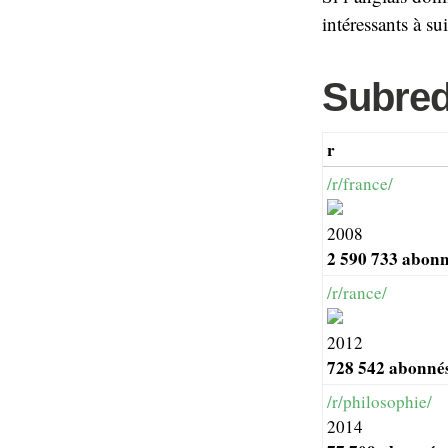
intéressants à su
Subred
r
/r/france/
2008
2 590 733 abon
/r/rance/
2012
728 542 abonné
/r/philosophie/
2014