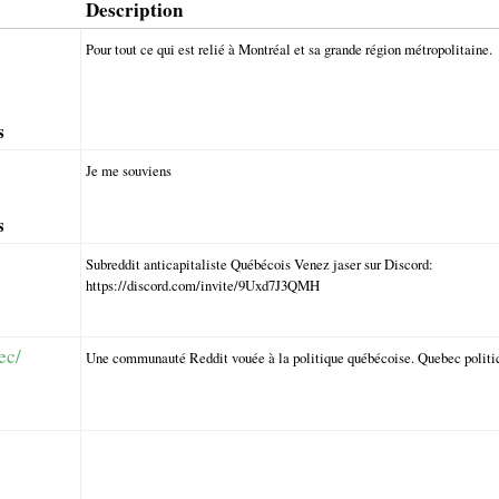
Description
Pour tout ce qui est relié à Montréal et sa grande région métropolitaine.
s
Je me souviens
s
Subreddit anticapitaliste Québécois Venez jaser sur Discord:
https://discord.com/invite/9Uxd7J3QMH
ec/
Une communauté Reddit vouée à la politique québécoise. Quebec politi