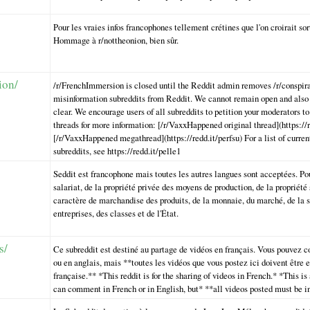
Pour les vraies infos francophones tellement crétines que l'on croirait sort
Hommage à r/nottheonion, bien sûr.
ion/
/r/FrenchImmersion is closed until the Reddit admin removes /r/conspir
misinformation subreddits from Reddit. We cannot remain open and also
clear. We encourage users of all subreddits to petition your moderators t
threads for more information: [/r/VaxxHappened original thread](https://r
[/r/VaxxHappened megathread](https://redd.it/perfsu) For a list of curren
subreddits, see https://redd.it/pelle1
Seddit est francophone mais toutes les autres langues sont acceptées. Pou
salariat, de la propriété privée des moyens de production, de la propriété 
caractère de marchandise des produits, de la monnaie, du marché, de la s
entreprises, des classes et de l'État.
s/
Ce subreddit est destiné au partage de vidéos en français. Vous pouvez 
ou en anglais, mais **toutes les vidéos que vous postez ici doivent être
française.** *This reddit is for the sharing of videos in French.* *This is 
can comment in French or in English, but* **all videos posted must be i