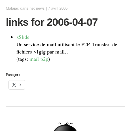
Malaiac
dans
net news
|
7 avril 2006
links for 2006-04-07
zSlide
Un service de mail utilisant le P2P. Transfert de
fichiers >1gig par mail…
(tags:
mail
p2p
)
Partager :
X