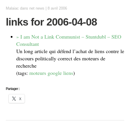
Malaiac
dans
net news
|
8 avril 2006
links for 2006-04-08
» I am Not a Link Communist – Stuntdubl – SEO
Consultant
Un long article qui défend l’achat de liens contre le
discours politically correct des moteurs de
recherche
(tags:
moteurs
google
liens
)
Partager :
X