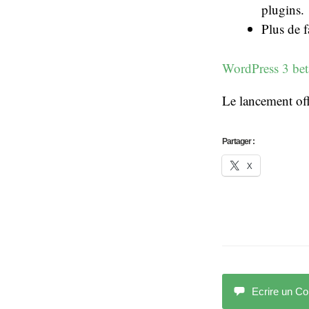
plugins.
Plus de f
WordPress 3 beta
Le lancement off
Partager :
X
Ecrire un C