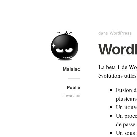
dans
WordPress
Word
La beta 1 de Wor
Malaiac
évolutions utiles
Publié
Fusion d
3 avril 2010
plusieurs
Un nouve
Un proces
de passe 
Un sous 