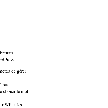
mbreuses
ordPress.
ettra de gérer
 rare.
e choisir le mot
ur WP et les