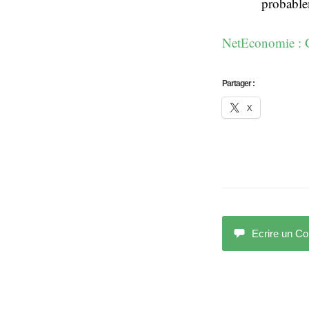
probable
NetEconomie : G
Partager :
X
Ecrire un C