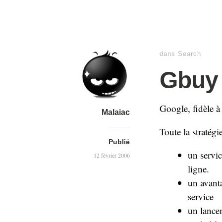
dans
Search
Gbuy 
Google, fidèle à 
Malaiac
Toute la stratégi
Publié
un servic
12 février 2006
ligne.
un avanta
service
un lance