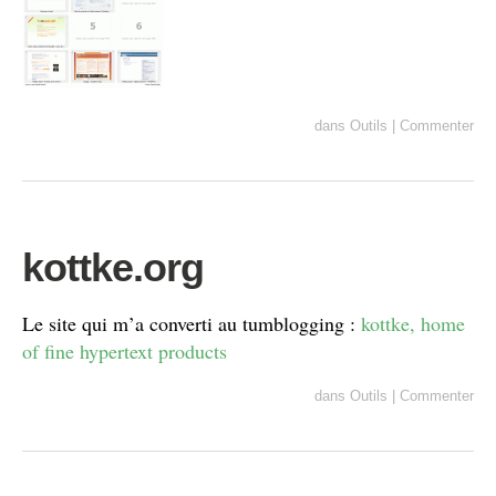
dans
Outils
|
Commenter
kottke.org
Le site qui m’a converti au tumblogging :
kottke, home
of fine hypertext products
dans
Outils
|
Commenter