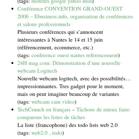
(tags:
moteurs
google
yahoo
msn
)
Conférence CONVENTION GRAND-OUEST
2006 – Ebusiness.info, organisation de conférences
et salons professionnels
Plusieurs conférences qui s’annoncent
intéressantes à Nantes le 14 et 15 juin
(référencement, ecommerce, etc.)
(tags:
conference
ouest
nantes
referencement
)
24H mag.com: Démonstration d’une nouvelle
webcam Logitech
Nouvelle webcam logitech, avec des possibilités…
impressionnantes. Tres gadget pour le moment,
mais on peut imaginer beaucoup de variantes
(tags:
webcam
cam
video
)
TechCrunch en français » Tâchons de mieux faire:
comparons les listes de tâches
La liste (francophone) des todo lists web 2.0
(tags:
web2.0
,
todo
)