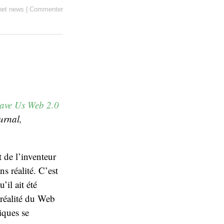
net news
|
Commenter
Gave Us Web 2.0
urnal,
t de l’inventeur
 réalité. C’est
’il ait été
 réalité du Web
tiques se