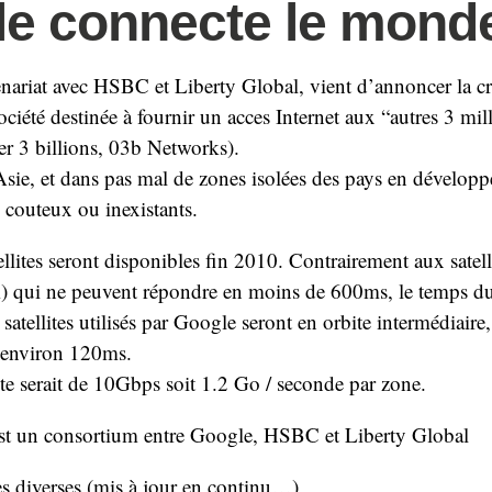
e connecte le mond
nariat avec HSBC et Liberty Global, vient d’annoncer la c
ciété destinée à fournir un acces Internet aux “autres 3 mil
r 3 billions, 03b Networks).
sie, et dans pas mal de zones isolées des pays en développ
s couteux ou inexistants.
llites seront disponibles fin 2010. Contrairement aux satell
 qui ne peuvent répondre en moins de 600ms, le temps du 
les satellites utilisés par Google seront en orbite intermédiair
d’environ 120ms.
e serait de 10Gbps soit 1.2 Go / seconde par zone.
t un consortium entre Google, HSBC et Liberty Global
s diverses (mis à jour en continu…)