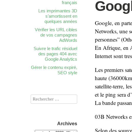
Googl
français
Les imprimantes 3D
s’amortissent en
quelques années
Google, en parte
Vérifier les URL cibles
Networks, une so
de vos campagnes
personnes” (Othe
AdWords
En Afrique, en A
Suivre le trafic résiduel
des pages 404 avec
Internet sont tre
Google Analytics
Gérer le contenu expiré,
Les premiers sate
SEO style
haute (36000km)
satellite-terre, 
et le ping sera 
La bande passant
03B Networks es
Archives
Selon des source