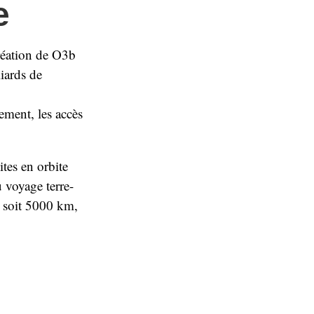
e
réation de O3b
liards de
ement, les accès
ites en orbite
voyage terre-
e, soit 5000 km,