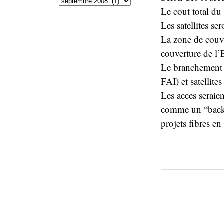
Le cout total du 
Les satellites se
La zone de couve
couverture de l’
Le branchement s
FAI) et satellite
Les acces seraien
comme un “backb
projets fibres en