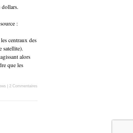
 dollars.
 source :
 les centraux des
satellite).
 agissant alors
re que les
news
|
2 Commentaires