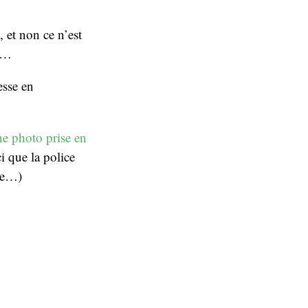
 et non ce n’est
ée…
esse en
une photo prise en
ci que la police
dée…)