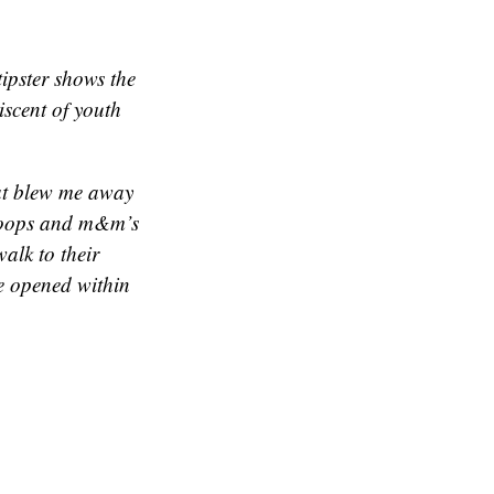
ipster shows the
iscent of youth
hat blew me away
itloops and m&m’s
alk to their
be opened within