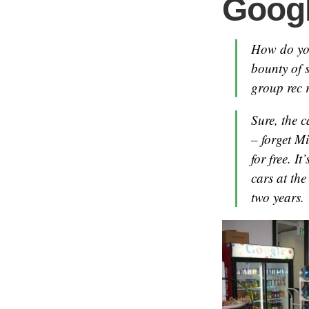
Goog
How do you
bounty of 
group rec 
Sure, the 
– forget M
for free. I
cars at th
two years.