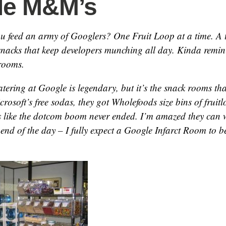
le M&M’s
 feed an army of Googlers? One Fruit Loop at a time. A t
snacks that keep developers munching all day. Kinda remin
rooms.
catering at Google is legendary, but it’s the snack rooms t
icrosoft’s free sodas, they got Wholefoods size bins of fru
t’s like the dotcom boom never ended. I’m amazed they can w
e end of the day – I fully expect a Google Infarct Room to 