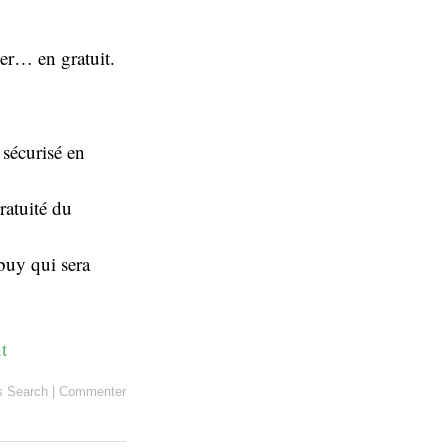
ler… en gratuit.
 sécurisé en
ratuité du
uy qui sera
t
s
Search
|
Commenter