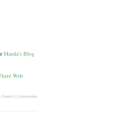
ur
Maeda’s Blog
 Where Web
s
Search
|
Commenter