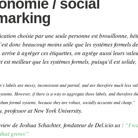
onomie / social
marking
ication choisie par une seule personne est brouillonne, hét
’est donc beaucoup moins utile que les systèmes formels de 
 arrive à agréger ces étiquettes, on agrège aussi leurs valeu
tat est meilleur que les systèmes formels, puisqu’il est solide,
’s labels are messy, inconsistent and partial, and are therefore much less va
 systems. However, if there is a way to aggregate those labels, and therefore th
than formal systems, because they are robust, socially accurate and cheap.”
y, professor at New York University.
erview de Joshua Schachter, fondateur de Del.icio.us :
“I wa
that grows'”