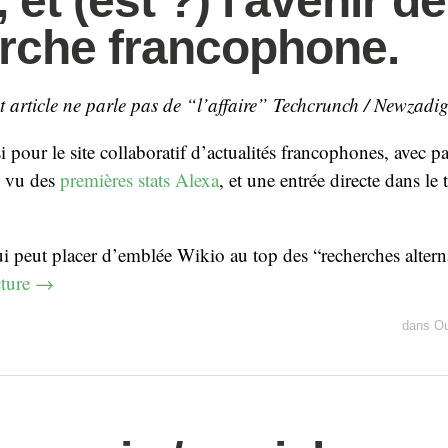
 et (est ?) l'avenir de
rche francophone.
et article ne parle pas de “l’affaire” Techcrunch / Newzadig
 pour le site collaboratif d’actualités francophones, avec p
u vu des
premières stats Alexa
, et une entrée directe dans le
 peut placer d’emblée Wikio au top des “recherches alterna
cture
→
dans
Ou