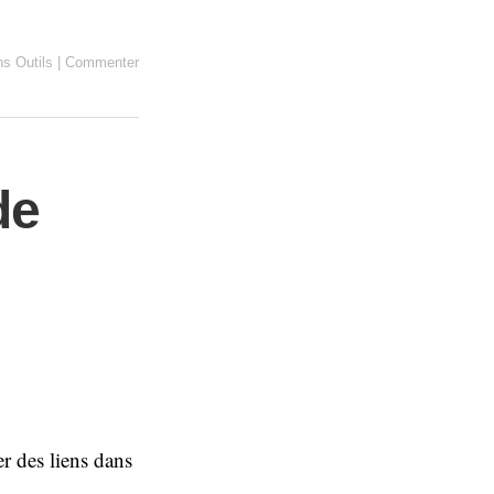
ns
Outils
|
Commenter
de
er des liens dans