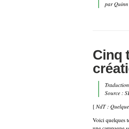
par Quinn 
Cinq 
créat
Traductio
Source : S
[
NdT : Quelques 
Voici quelques te
une campagne so