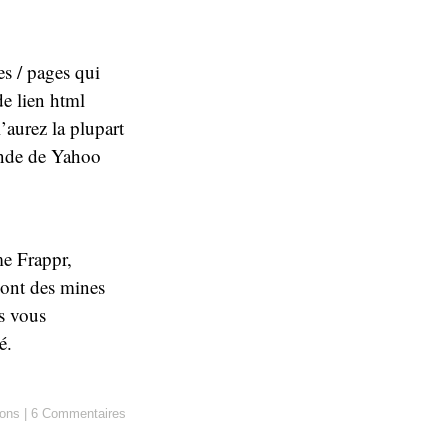
es / pages qui
de lien html
’aurez la plupart
mande de Yahoo
me Frappr,
ont des mines
ts vous
é.
ons
|
6 Commentaires