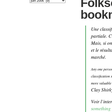
Folks
book
Une classif
partiale. C
Mais, si on
et le résul
marché.
Any one person
classification
more valuable 
Clay Shirk
Voir l’int
something 