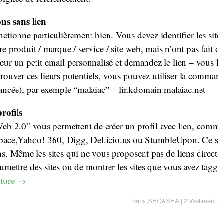
ns sans lien
nctionne particulièrement bien. Vous devez identifier les sit
 produit / marque / service / site web, mais n’ont pas fait 
leur un petit email personnalisé et demandez le lien – vous l
rouver ces lieurs potentiels, vous pouvez utiliser la com
ancée), par exemple “malaiac” – linkdomain:malaiac.net
rofils
Web 2.0” vous permettent de créer un profil avec lien, com
ce,Yahoo! 360, Digg, Del.icio.us ou StumbleUpon. Ce s
ens. Même les sites qui ne vous proposent pas de liens direc
umettre des sites ou de montrer les sites que vous avez tagg
cture
→
dans
SEO&SEA
|
2 Webmenti