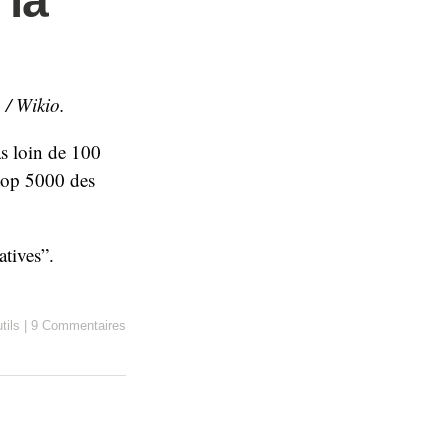
 la
 / Wikio.
as loin de 100
 top 5000 des
tives”.
tils
|
9 Commentaires