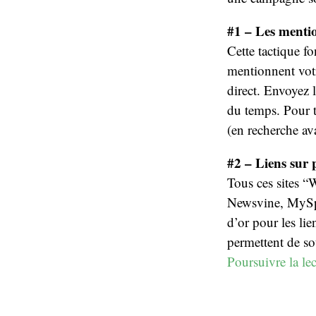
#1 – Les mentio
Cette tactique fo
mentionnent votre
direct. Envoyez 
du temps. Pour t
(en recherche av
#2 – Liens sur p
Tous ces sites “
Newsvine, MySpa
d’or pour les li
permettent de so
Poursuivre la le