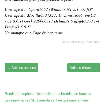
User agent : “
Opera/8.52 (Windows NT 5.1; U; fr)
”
User agent :”
Mozilla/5.0 (X11; U; Linux i686; en-US;
rv:1.8.0.1) Gecko/20060313 Debian/1.5.dfsg+1.5.0.1-4
Firefox/1.5.0.1
”
Ne manque que l’age du capitaine.
dans
net news
|
Commenter
←
Articles anciens
Articles récents
→
Reddit francophone : les meilleurs subreddits en français
Les imprimantes 3D s’amortissent en quelques années