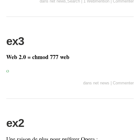
dans
net news
,
Search
|
1 Webmention
|
Commenter
ex3
Web 2.0 = chmod 777 web
o
dans
net news
|
Commenter
ex2
Une raison de plus pour préferer Opera :