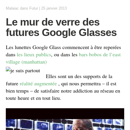
Malaiac
dans
Futur
|
25 janvier 2013
Le mur de verre des
futures Google Glasses
Les lunettes Google Glass commencent à être reperées
dans
les lieux publics
, ou dans les
bars bobos de l’east
village (manhattan)
Elles sont un des supports de la
future
réalité augmentée
, qui nous permettra – il est
bien temps – de satisfaire notre addiction au réseau en
toute heure et en tout lieu.